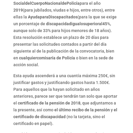
Social
del
Cuerpo
Nacional
de
Policía
para el año
2019
(para jubilados, viudas e hijos, entre otros), entre
ellas la
Ayuda
para
Discapacitados
(para la que se exige
un porcentaje de
discapacidad
igual
o
superior
al
45
%,
aunque solo de 33% para hijos menores de 18 años).
Esta resolución establece un plazo de 20 días para
presentar las solicitudes contados a partir del día
siguiente al de la publicación de la convocatoria, bien
en
cualquier
comisaría
de Policía
o bien en la sede de
acción social.
Esta ayuda ascenderá a una cuantía máxima 250€, sin
justificar gastos y justificando gastos hasta 1.500€.
Para aquellos que la hayan solicitado en años
anteriores, parece ser que tendrán tan solo que aportar
el
certificado de la pensión de 2018
, que adjuntamos a
la presente, así como
el último recibo de la pensión
y
el
certificado de discapacidad
(no la tarjeta, sino el
certificado en papel).