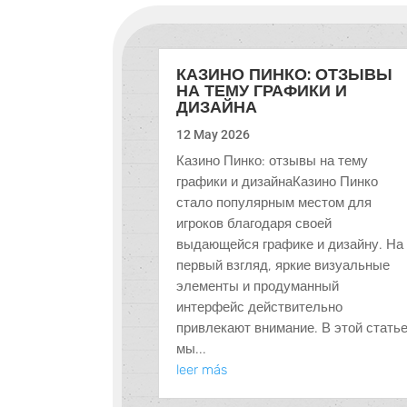
КАЗИНО ПИНКО: ОТЗЫВЫ
НА ТЕМУ ГРАФИКИ И
ДИЗАЙНА
12 May 2026
Казино Пинко: отзывы на тему
графики и дизайнаКазино Пинко
стало популярным местом для
игроков благодаря своей
выдающейся графике и дизайну. На
первый взгляд, яркие визуальные
элементы и продуманный
интерфейс действительно
привлекают внимание. В этой стать
мы...
leer más