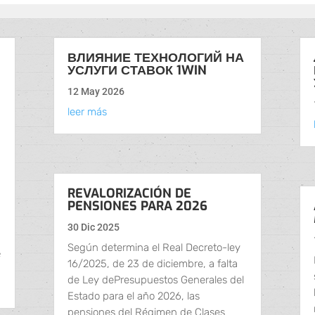
ВЛИЯНИЕ ТЕХНОЛОГИЙ НА
УСЛУГИ СТАВОК 1WIN
12 May 2026
leer más
REVALORIZACIÓN DE
PENSIONES PARA 2026
30 Dic 2025
Según determina el Real Decreto-ley
е
16/2025, de 23 de diciembre, a falta
de Ley dePresupuestos Generales del
Estado para el año 2026, las
pensiones del Régimen de Clases