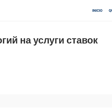
INICIO
Q
гий на услуги ставок